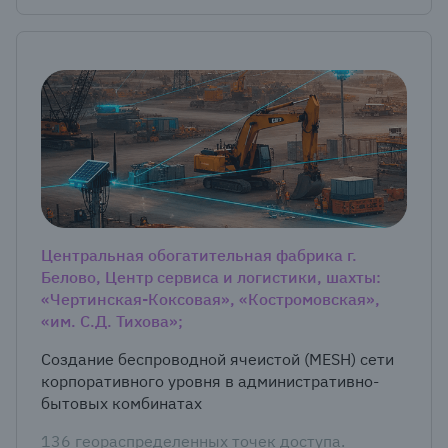
Центральная обогатительная фабрика г.
Белово, Центр сервиса и логистики, шахты:
«Чертинская-Коксовая», «Костромовская»,
«им. С.Д. Тихова»;
Создание беспроводной ячеистой (MESH) сети
корпоративного уровня в административно-
бытовых комбинатах
136 геораспределенных точек доступа.